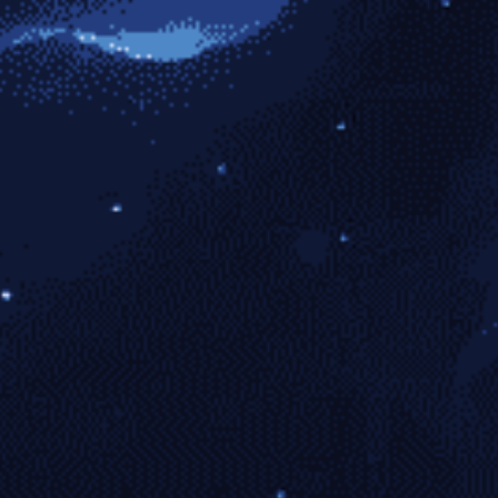
要大家共同努力，相
总结：
综上所述，从米切尔
不仅仅是个人技能，
未来，希望更多像哈
够牢记：唯有团结一
上一篇：
奥赖利荣膺曼城四月最佳球员助力…