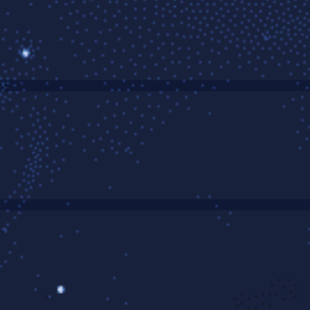
登在关键时刻的冷静与感染力将激励
2026-07-04 19:05
48 次阅读
首页
/
体育热点
关键时刻的表现往往是决定胜负的关键因素。米切尔对哈登在这
与感染力的巨大价值。本文将从四个方面详细探讨这一主题，包
队精神的凝聚以及未来展望。通过这些方面，我们可以更深入地