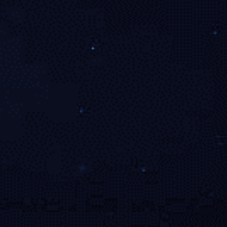
4
小吧译言家揭秘阿尔特塔如何
逆转枪
2026-06-18
推荐