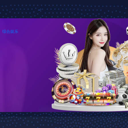
全天更新 ·
杏
同步
无论您身在何处，
杏彩体育登
定的观赛体验。
下载客户端
网页