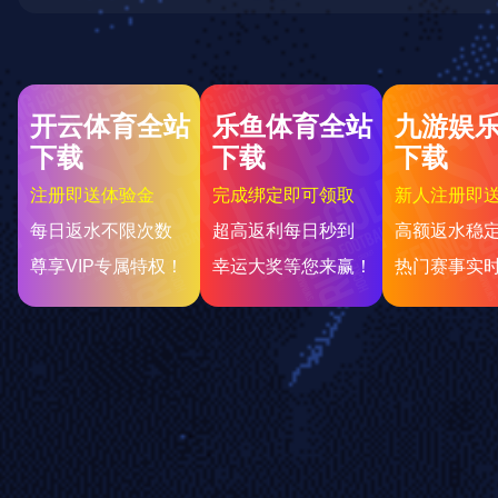
响力以及如何激励全
1、哈登的
哈登作为一名顶尖球
但哈登总能保持镇定
他们提供了更多战术
此外，哈登不仅自己
上的态度来鼓舞士气
这种冷静应对压力的
机会，为球队争取宝
2、对队友
除了自身出色的竞技
他总是积极与队友交