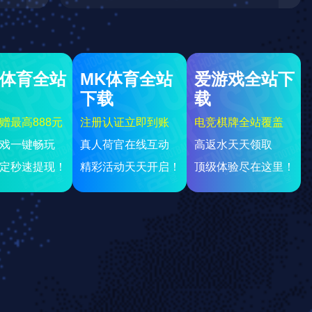
因为压力而出现失误，
队友们倍感安心，也为
时，他常常会以积极向
球队氛围。
篮时，他都能精准把握
和模仿的榜样。
队友。在重要比赛中，
哈登通过不断鼓励其他