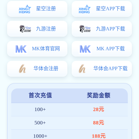
2026-07-01 20:04
44 次阅读
首页
/
体育热点
本文主要围绕贝兹利在加盟韩国联赛之前，因表现失
常而被宁波男篮当场裁掉的事件进行详细阐述。文章
首先回顾了贝兹利的职业生涯背景和他在宁波男篮的
初期表现，接着分析了他为何会出现状态下滑的问
题，包括心理因素、适应性不足以及与球队战术的不
匹配等原因。随后，文章还将探讨这一事件对宁波男
篮及贝兹利个人未来发展的影响。最后，通过总结归
纳，反思运动员在高水平竞技环境中面临的挑战，以
及如何更好地调整心态以应对竞争。