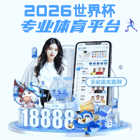
注册入口
全天更新 ·
杏彩体育登录入
口
赛事实时同步
无论您身在何处，
杏彩体育登录入口APP
为您带来
高速、高清、稳定的观赛体验。
下载客户端
网页端访问