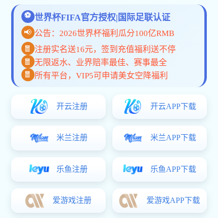
贝兹利加盟韩国联赛前因表现失常
被宁波男篮当场裁掉