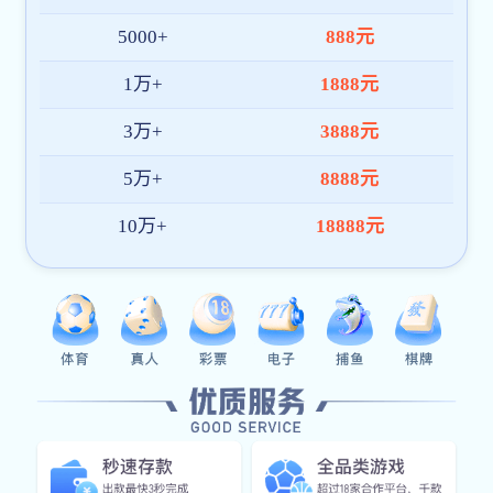
1、贝兹利的职业生涯背景
贝兹利是一位出生于美国的职业篮球运动员，他的篮
球天赋从小便展露无遗。在大学期间，他以出色的表
现吸引了众多NBA球探的关注，并最终在选秀中获得
了一定的机会。然而，在进入职业联盟后，他始终未
能找到自己的位置，大部分时间都在不同球队间辗
转。
加盟宁波男篮时，贝兹利原本希望能够通过这次机会
重振自己的职业生涯。他不仅具备一定的技术能力，
还有较强的身体素质，这些都使得他成为球队的重要
引援之一。在初期阶段，他也展现出了良好的潜力，
为球队贡献了一定的数据。
然而，随着比赛季节深入，贝兹利逐渐显露出不稳定