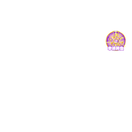
着比赛进行，这种设想并未能如愿实现。贝兹利未能
很好地融入团队配合，有时候甚至显得孤立无援，对
此他自己也感到困惑和沮丧。
再者，从身体状况来看，虽然贝兹利具备良好的身体
素质，但频繁比赛带来的疲劳感让他的竞技状态难以
保持。在一些关键比赛中，他未能及时调整状态，这
直接导致了赛场上的低迷表现，使得教练组最终做出
了裁掉他的决定。
3、对宁波男篮的影响
对于宁波男篮而言，被迫裁掉一名有潜力但未能发挥
出的球员，无疑是一个艰难的选择。这一决定反映出
球队对当前成绩的不满，同时也表明他们正在寻找新
的解决方案，以提升整体竞争力。尽管裁掉了贝兹