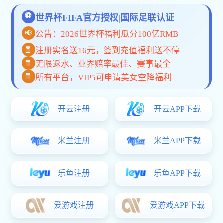
拉瓦内利直言尤文前锋DV9表现平
平薪水低的前锋更具实力